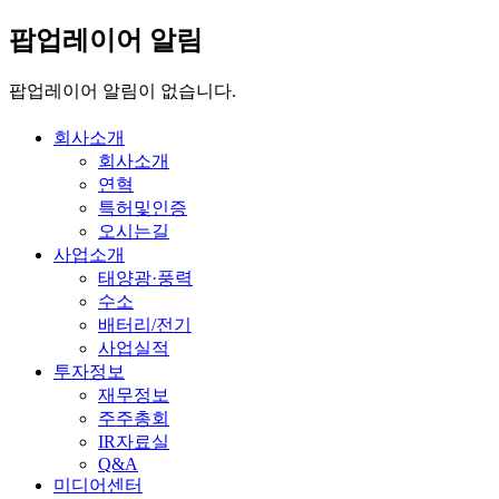
팝업레이어 알림
팝업레이어 알림이 없습니다.
회사소개
회사소개
연혁
특허및인증
오시는길
사업소개
태양광·풍력
수소
배터리/전기
사업실적
투자정보
재무정보
주주총회
IR자료실
Q&A
미디어센터