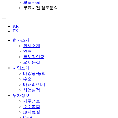
보도자료
무료사전 검토문의
KR
EN
회사소개
회사소개
연혁
특허및인증
오시는길
사업소개
태양광·풍력
수소
배터리/전기
사업실적
투자정보
재무정보
주주총회
IR자료실
Q&A