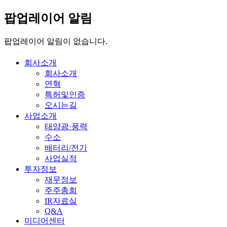
팝업레이어 알림
팝업레이어 알림이 없습니다.
회사소개
회사소개
연혁
특허및인증
오시는길
사업소개
태양광·풍력
수소
배터리/전기
사업실적
투자정보
재무정보
주주총회
IR자료실
Q&A
미디어센터