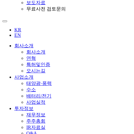
보도자료
무료사전 검토문의
KR
EN
회사소개
회사소개
연혁
특허및인증
오시는길
사업소개
태양광·풍력
수소
배터리/전기
사업실적
투자정보
재무정보
주주총회
IR자료실
Q&A