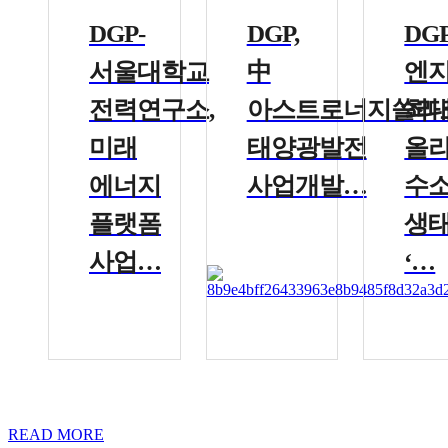
DGP-
DGP,
DGP
서울대학교
中
엔
전력연구소,
아스트로너지쏠라
최
미래
태양광발전
올라.
에너지
사업개발…
수
플랫폼
생
사업…
‘…
READ MORE