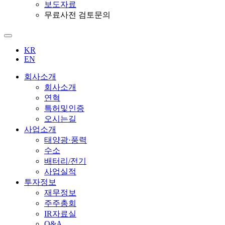
보도자료
무료사전 검토문의
KR
EN
회사소개
회사소개
연혁
특허및인증
오시는길
사업소개
태양광·풍력
수소
배터리/전기
사업실적
투자정보
재무정보
주주총회
IR자료실
Q&A