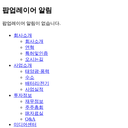
팝업레이어 알림
팝업레이어 알림이 없습니다.
회사소개
회사소개
연혁
특허및인증
오시는길
사업소개
태양광·풍력
수소
배터리/전기
사업실적
투자정보
재무정보
주주총회
IR자료실
Q&A
미디어센터